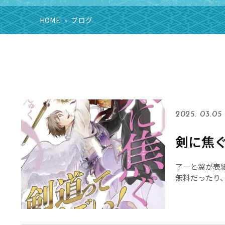
HOME
ブログ
>
2025. 03.05
剣に焦ぐ
了一と翼が表
無料だったり
す。 電書でし